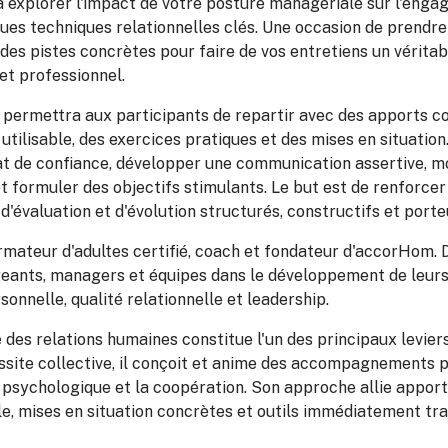
 à explorer l'impact de votre posture managériale sur l'eng
ues techniques relationnelles clés. Une occasion de prendre 
r des pistes concrètes pour faire de vos entretiens un véritab
t professionnel.
 permettra aux participants de repartir avec des apports c
utilisable, des exercices pratiques et des mises en situatio
 de confiance, développer une communication assertive, mobi
t formuler des objectifs stimulants. Le but est de renforcer
d'évaluation et d'évolution structurés, constructifs et porte
rmateur d'adultes certifié, coach et fondateur d'accorHom. 
igeants, managers et équipes dans le développement de leu
nnelle, qualité relationnelle et leadership.
 des relations humaines constitue l'un des principaux levier
site collective, il conçoit et anime des accompagnements 
é psychologique et la coopération. Son approche allie apport
le, mises en situation concrètes et outils immédiatement tr