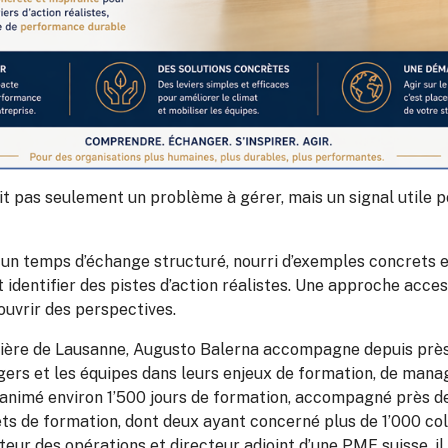
ait pas seulement un problème à gérer, mais un signal utile p
un temps d’échange structuré, nourri d’exemples concrets et
 identifier des pistes d’action réalistes. Une approche acces
ouvrir des perspectives.
lière de Lausanne, Augusto Balerna accompagne depuis près
gers et les équipes dans leurs enjeux de formation, de man
 animé environ 1’500 jours de formation, accompagné près 
ets de formation, dont deux ayant concerné plus de 1’000 co
eur des opérations et directeur adjoint d’une PME suisse, il