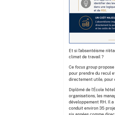
Et si l’absentéisme n’ét
climat de travail ?
Ce
focus group
propose 
pour prendre du recul et
directement utile, pour 
Diplômé de l’École hôte
organisations, les mana
développement RH. Il a
conduit environ 35 proj
six années comme direct