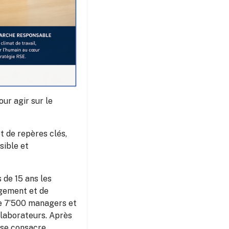
our agir sur le
 de repères clés,
sible et
 de 15 ans les
agement et de
de 7’500 managers et
llaborateurs. Après
 se consacre