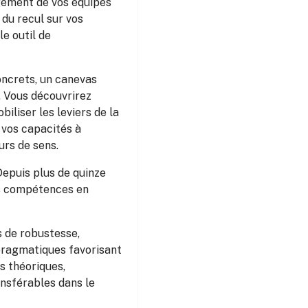
agement de vos équipes
du recul sur vos
le outil de
oncrets, un canevas
n. Vous découvrirez
liser les leviers de la
 vos capacités à
urs de sens.
Depuis plus de quinze
rs compétences en
s de robustesse,
pragmatiques favorisant
s théoriques,
ansférables dans le